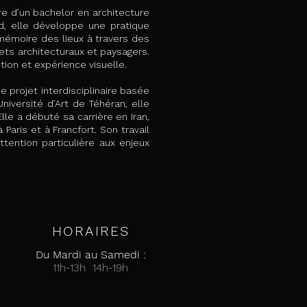
re d’un bachelor en architecture
ad, elle développe une pratique
 mémoire des lieux à travers des
jets architecturaux et paysagers.
tion et expérience visuelle.
 projet interdisciplinaire basée
iversité d’Art de Téhéran, elle
le a débuté sa carrière en Iran,
Paris et à Francfort. Son travail
ention particulière aux enjeux
HORAIRES
Du Mardi au Samedi :
11h-13h 14h-19h