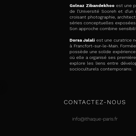
Golnaz Zibandekhoo
est une p
de l’Université Sooreh et d’un
croisant photographie, architec
séries conceptuelles exposées en
Son approche combine sensibilité
Dorsa Jalali
est une curatrice n
à Francfort-sur-le-Main. Formé
possède une solide expérience d
où elle a organisé ses premières
explore les liens entre dével
socioculturels contemporains.
CONTACTEZ-NOUS
info@ithaque-paris.fr