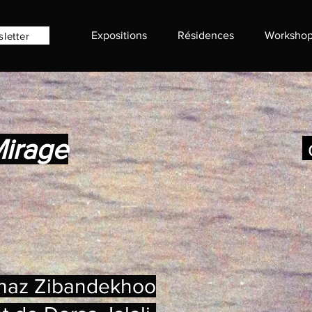
Expositions
Résidences
Workshop
sletter
Mirage
lnaz Zibandekhoo