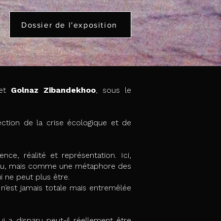
Dossier de l'exposition
et
Golnaz Zibandekhoo
, sous le
section de la crise écologique et de
ce, réalité et représentation. Ici,
’eau, mais comme une métaphore des
i ne peut plus être.
 n’est jamais totale mais entremêlée
i a disparu peut-il réellement être