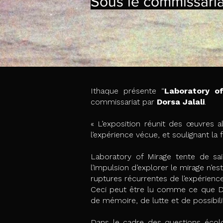
Sous le commissaria
Ithaque présente “
Laboratory o
commissariat par
Dorsa Jalali
.
« L’exposition réunit des œuvres al
l’expérience vécue, et soulignant la f
Laboratory of Mirage tente de sais
l’impulsion d’explorer le mirage 
ruptures récurrentes de l’expérience
Ceci peut être lu comme ce que Davi
de mémoire, de lutte et de possibil
Dans le cadre des questions écolog