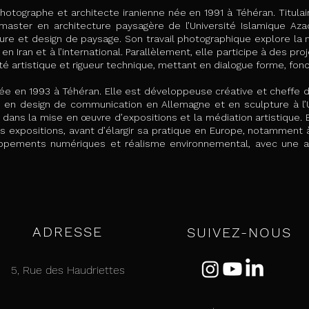
hotographe et architecte iranienne née en 1991 à Téhéran. Titulai
 master en architecture paysagère de l’Université Islamique Az
ture et design de paysage. Son travail photographique explore la
 Iran et à l’international. Parallèlement, elle participe à des pro
 artistique et rigueur technique, mettant en dialogue forme, fonc
ée en 1993 à Téhéran. Elle est développeuse créative et cheffe de
e en design de communication en Allemagne et en sculpture à l’Un
ans la mise en œuvre d’expositions et la médiation artistique. El
 expositions, avant d’élargir sa pratique en Europe, notamment à 
oppements numériques et réalisme environnemental, avec une att
ADRESSE
SUIVEZ-NOUS
5, Rue des Haudriettes