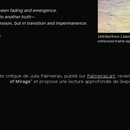
ween fading and emergence.
to another truth—
session, but in transition and impermanence.
o
Untitled
from
Labor
enhanced matte eps
te critique de Julia Palmeirao, publié sur
Palmeirao.art
, revie
of Mirage
”
et propose une lecture approfondie de l’expo