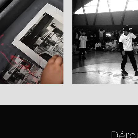
Dérou