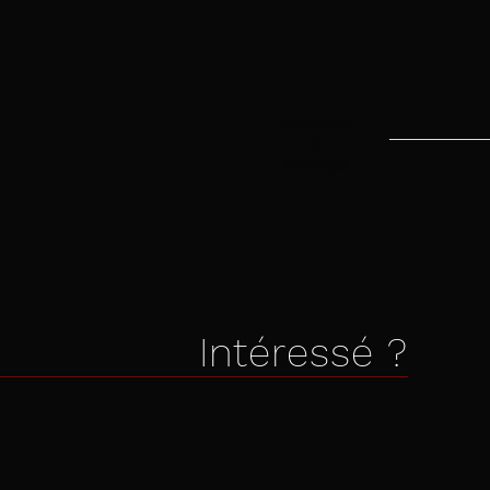
Rencontre
et
échanges
Intéressé ?