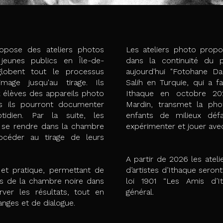
opose des ateliers photos
Les ateliers photo propo
jeunes publics en Île-de-
dans la continuité du p
globent tout le processus
aujourd'hui "Fotohane D
image jusqu'au tirage. Ils
Salih en Turquie, qui a fa
x élèves des appareils photo
Ithaque en octobre 202
els ils pourront documenter
Mardin, transmet la pho
tidien. Par la suite, les
enfants de milieux défa
 à se rendre dans la chambre
expérimenter et jouer avec
océder au tirage de leurs
A partir de 2026 les atel
 et pratique, permettant de
d’artistes d’Ithaque seron
s de la chambre noire dans
loi 1901 “Les Amis d’It
erver les résultats, tout en
général.
anges et de dialogue.