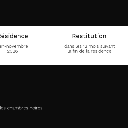
Résidence
Restitution
uin-novembre
dans les 12 mois suivant
2026
la fin de la résidence
e des chambres noires.