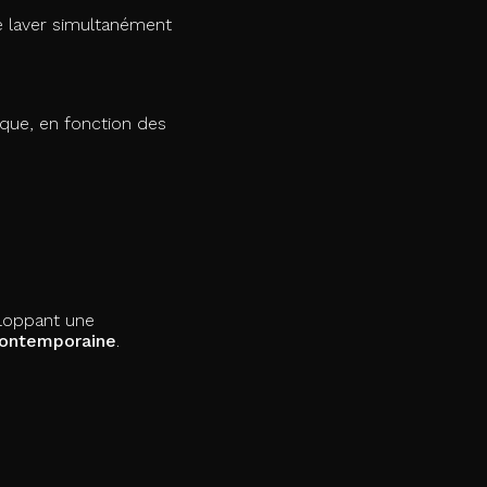
e laver simultanément
que, en fonction des
eloppant une
contemporaine
.