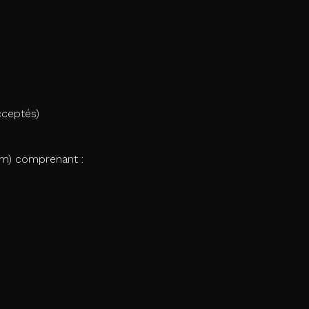
cceptés)
um) comprenant :