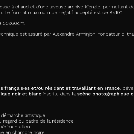
esse à chaud et d'une laveuse archive Kienzle, permettant d
m. Le format maximum de négatif accepté est de 8×10’’.
de 50x60cm.
chnique est assuré par Alexandre Arminjon, fondateur d’Itha
es français·es et/ou résidant et travaillant en France
, dév
ique noir et blanc
inscrite dans la
scène photographique 
 :
la démarche artistique
u regard du cadre de la résidence
xpérimentation
omie en chambre noire