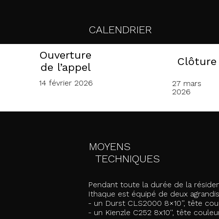
CALENDRIER
Ouverture
Clôture
de l’appel
14 février 2026
27 mars
2026
MOYENS
TECHNIQUES
Pendant toute la durée de la résidenc
Ithaque est équipé de deux agrandis
- un Durst CLS2000 8×10’’, tête cou
- un Kienzle C252 8x10'', tête coule