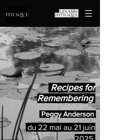
Recipes for
Remembering
Peggy Anderson
du 22 mai au 21 juin
2025