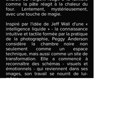
comme la pâte réagit à la chaleur du
four. Lentement, mystérieusement,
avec une touche de magie.
Inspiré par l'idée de Jeff Wall d'une «
intelligence liquide » - la connaissance
intuitive et tactile formée par la pratique
de la photographie, Peggy Anderson
considère la chambre noire non
seulement comme un espace
technique, mais aussi comme un site de
transformation. Elle a commencé à
reconnaître des schémas - visuels et
émotionnels - qui reviennent dans ses
images, son travail se nourrit de lui-
même.
Footnote in sauce and citrus
, tirage
argentique, 2025