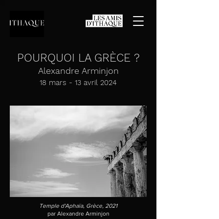
POURQUOI LA GRÈCE ?
Alexandre Arminjon
18 mars - 13 avril 2024
Temple d'Aphaïa, Grèce, 2021
par Alexandre Arminjon